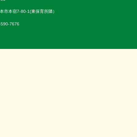
本市本宿7-80-1(東保育所隣）
-590-7676