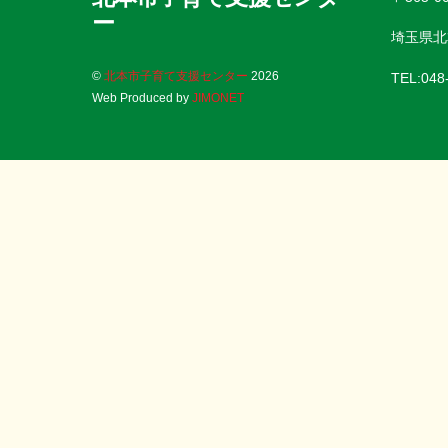
ー
埼玉県北
©
北本市子育て支援センター
2026
TEL:048
Web Produced by
JIMONET