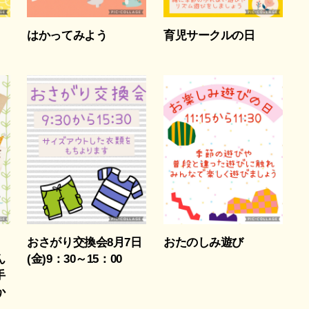
はかってみよう
育児サークルの日
おさがり交換会8月7日
おたのしみ遊び
ん
(金)9：30～15：00
手
か